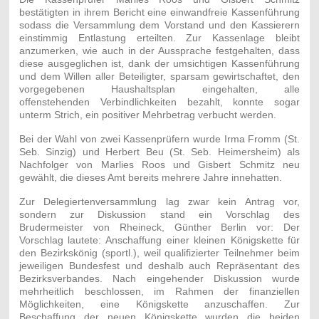
bestätigten in ihrem Bericht eine einwandfreie Kassenführung
sodass die Versammlung dem Vorstand und den Kassierern
einstimmig Entlastung erteilten. Zur Kassenlage bleibt
anzumerken, wie auch in der Aussprache festgehalten, dass
diese ausgeglichen ist, dank der umsichtigen Kassenführung
und dem Willen aller Beteiligter, sparsam gewirtschaftet, den
vorgegebenen Haushaltsplan eingehalten, alle
offenstehenden Verbindlichkeiten bezahlt, konnte sogar
unterm Strich, ein positiver Mehrbetrag verbucht werden.
Bei der Wahl von zwei Kassenprüfern wurde Irma Fromm (St.
Seb. Sinzig) und Herbert Beu (St. Seb. Heimersheim) als
Nachfolger von Marlies Roos und Gisbert Schmitz neu
gewählt, die dieses Amt bereits mehrere Jahre innehatten.
Zur Delegiertenversammlung lag zwar kein Antrag vor,
sondern zur Diskussion stand ein Vorschlag des
Brudermeister von Rheineck, Günther Berlin vor: Der
Vorschlag lautete: Anschaffung einer kleinen Königskette für
den Bezirkskönig (sportl.), weil qualifizierter Teilnehmer beim
jeweiligen Bundesfest und deshalb auch Repräsentant des
Bezirksverbandes. Nach eingehender Diskussion wurde
mehrheitlich beschlossen, im Rahmen der finanziellen
Möglichkeiten, eine Königskette anzuschaffen. Zur
Beschaffung der neuen Königskette wurden die beiden