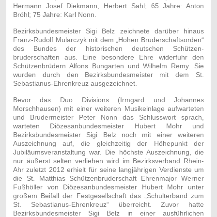
Hermann Josef Diekmann, Herbert Sahl; 65 Jahre: Anton
Bröhl; 75 Jahre: Karl Nonn.
Bezirksbundesmeister Sigi Belz zeichnete darüber hinaus
Franz-Rudolf Mularczyk mit dem „Hohen Bruderschaftsorden“
des Bundes der historischen deutschen Schützen-
bruderschaften aus. Eine besondere Ehre widerfuhr den
Schützenbrüdern Alfons Bungarten und Wilhelm Remy. Sie
wurden durch den Bezirksbundesmeister mit dem St.
Sebastianus-Ehrenkreuz ausgezeichnet.
Bevor das Duo Divisions (Irmgard und Johannes
Morschhausen) mit einer weiteren Musikeinlage aufwarteten
und Brudermeister Peter Nonn das Schlusswort sprach,
warteten Diözesanbundesmeister Hubert Mohr und
Bezirksbundesmeister Sigi Belz noch mit einer weiteren
Auszeichnung auf, die gleichzeitig der Höhepunkt der
Jubiläumsveranstaltung war. Die höchste Auszeichnung, die
nur äußerst selten verliehen wird im Bezirksverband Rhein-
Ahr zuletzt 2012 erhielt für seine langjährigen Verdienste um
die St. Matthias Schützenbruderschaft Ehrenmajor Werner
Fußhöller von Diözesanbundesmeister Hubert Mohr unter
großem Beifall der Festgesellschaft das „Schulterband zum
St. Sebastianus-Ehrenkreuz“ überreicht. Zuvor hatte
Bezirksbundesmeister Sigi Belz in einer ausführlichen