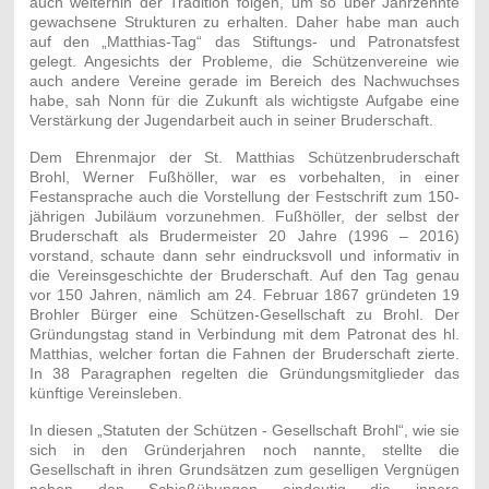
auch weiterhin der Tradition folgen, um so über Jahrzehnte
gewachsene Strukturen zu erhalten. Daher habe man auch
auf den „Matthias-Tag“ das Stiftungs- und Patronatsfest
gelegt. Angesichts der Probleme, die Schützenvereine wie
auch andere Vereine gerade im Bereich des Nachwuchses
habe, sah Nonn für die Zukunft als wichtigste Aufgabe eine
Verstärkung der Jugendarbeit auch in seiner Bruderschaft.
Dem Ehrenmajor der St. Matthias Schützenbruderschaft
Brohl, Werner Fußhöller, war es vorbehalten, in einer
Festansprache auch die Vorstellung der Festschrift zum 150-
jährigen Jubiläum vorzunehmen. Fußhöller, der selbst der
Bruderschaft als Brudermeister 20 Jahre (1996 – 2016)
vorstand, schaute dann sehr eindrucksvoll und informativ in
die Vereinsgeschichte der Bruderschaft. Auf den Tag genau
vor 150 Jahren, nämlich am 24. Februar 1867 gründeten 19
Brohler Bürger eine Schützen-Gesellschaft zu Brohl. Der
Gründungstag stand in Verbindung mit dem Patronat des hl.
Matthias, welcher fortan die Fahnen der Bruderschaft zierte.
In 38 Paragraphen regelten die Gründungsmitglieder das
künftige Vereinsleben.
In diesen „Statuten der Schützen - Gesellschaft Brohl“, wie sie
sich in den Gründerjahren noch nannte, stellte die
Gesellschaft in ihren Grundsätzen zum geselligen Vergnügen
neben den Schießübungen eindeutig die innere