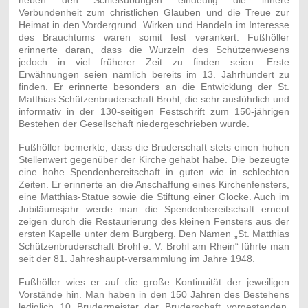
Verbundenheit zum christlichen Glauben und die Treue zur
Heimat in den Vordergrund. Wirken und Handeln im Interesse
des Brauchtums waren somit fest verankert. Fußhöller
erinnerte daran, dass die Wurzeln des Schützenwesens
jedoch in viel früherer Zeit zu finden seien. Erste
Erwähnungen seien nämlich bereits im 13. Jahrhundert zu
finden. Er erinnerte besonders an die Entwicklung der St.
Matthias Schützenbruderschaft Brohl, die sehr ausführlich und
informativ in der 130-seitigen Festschrift zum 150-jährigen
Bestehen der Gesellschaft niedergeschrieben wurde.
Fußhöller bemerkte, dass die Bruderschaft stets einen hohen
Stellenwert gegenüber der Kirche gehabt habe. Die bezeugte
eine hohe Spendenbereitschaft in guten wie in schlechten
Zeiten. Er erinnerte an die Anschaffung eines Kirchenfensters,
eine Matthias-Statue sowie die Stiftung einer Glocke. Auch im
Jubiläumsjahr werde man die Spendenbereitschaft erneut
zeigen durch die Restaurierung des kleinen Fensters aus der
ersten Kapelle unter dem Burgberg. Den Namen „St. Matthias
Schützenbruderschaft Brohl e. V. Brohl am Rhein“ führte man
seit der 81. Jahreshaupt-versammlung im Jahre 1948.
Fußhöller wies er auf die große Kontinuität der jeweiligen
Vorstände hin. Man haben in den 150 Jahren des Bestehens
lediglich 10 Brudermeister der Bruderschaft vorgestanden,