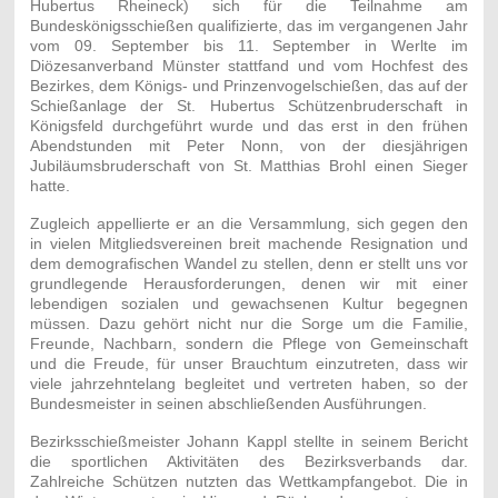
Hubertus Rheineck) sich für die Teilnahme am
Bundeskönigsschießen qualifizierte, das im vergangenen Jahr
vom 09. September bis 11. September in Werlte im
Diözesanverband Münster stattfand und vom Hochfest des
Bezirkes, dem Königs- und Prinzenvogelschießen, das auf der
Schießanlage der St. Hubertus Schützenbruderschaft in
Königsfeld durchgeführt wurde und das erst in den frühen
Abendstunden mit Peter Nonn, von der diesjährigen
Jubiläumsbruderschaft von St. Matthias Brohl einen Sieger
hatte.
Zugleich appellierte er an die Versammlung, sich gegen den
in vielen Mitgliedsvereinen breit machende Resignation und
dem demografischen Wandel zu stellen, denn er stellt uns vor
grundlegende Herausforderungen, denen wir mit einer
lebendigen sozialen und gewachsenen Kultur begegnen
müssen. Dazu gehört nicht nur die Sorge um die Familie,
Freunde, Nachbarn, sondern die Pflege von Gemeinschaft
und die Freude, für unser Brauchtum einzutreten, dass wir
viele jahrzehntelang begleitet und vertreten haben, so der
Bundesmeister in seinen abschließenden Ausführungen.
Bezirksschießmeister Johann Kappl stellte in seinem Bericht
die sportlichen Aktivitäten des Bezirksverbands dar.
Zahlreiche Schützen nutzten das Wettkampfangebot. Die in