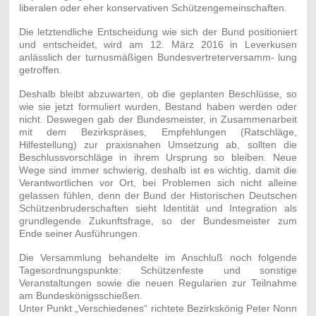
liberalen oder eher konservativen Schützengemeinschaften.
Die letztendliche Entscheidung wie sich der Bund positioniert
und entscheidet, wird am 12. März 2016 in Leverkusen
anlässlich der turnusmäßigen Bundesvertreterversamm- lung
getroffen.
Deshalb bleibt abzuwarten, ob die geplanten Beschlüsse, so
wie sie jetzt formuliert wurden, Bestand haben werden oder
nicht. Deswegen gab der Bundesmeister, in Zusammenarbeit
mit dem Bezirkspräses, Empfehlungen (Ratschläge,
Hilfestellung) zur praxisnahen Umsetzung ab, sollten die
Beschlussvorschläge in ihrem Ursprung so bleiben. Neue
Wege sind immer schwierig, deshalb ist es wichtig, damit die
Verantwortlichen vor Ort, bei Problemen sich nicht alleine
gelassen fühlen, denn der Bund der Historischen Deutschen
Schützenbruderschaften sieht Identität und Integration als
grundlegende Zukunftsfrage, so der Bundesmeister zum
Ende seiner Ausführungen.
Die Versammlung behandelte im Anschluß noch folgende
Tagesordnungspunkte: Schützenfeste und sonstige
Veranstaltungen sowie die neuen Regularien zur Teilnahme
am Bundeskönigsschießen.
Unter Punkt „Verschiedenes“ richtete Bezirkskönig Peter Nonn