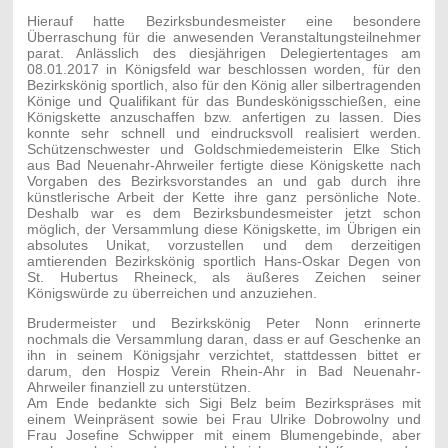
Hierauf hatte Bezirksbundesmeister eine besondere
Überraschung für die anwesenden Veranstaltungsteilnehmer
parat. Anlässlich des diesjährigen Delegiertentages am
08.01.2017 in Königsfeld war beschlossen worden, für den
Bezirkskönig sportlich, also für den König aller silbertragenden
Könige und Qualifikant für das Bundeskönigsschießen, eine
Königskette anzuschaffen bzw. anfertigen zu lassen. Dies
konnte sehr schnell und eindrucksvoll realisiert werden.
Schützenschwester und Goldschmiedemeisterin Elke Stich
aus Bad Neuenahr-Ahrweiler fertigte diese Königskette nach
Vorgaben des Bezirksvorstandes an und gab durch ihre
künstlerische Arbeit der Kette ihre ganz persönliche Note.
Deshalb war es dem Bezirksbundesmeister jetzt schon
möglich, der Versammlung diese Königskette, im Übrigen ein
absolutes Unikat, vorzustellen und dem derzeitigen
amtierenden Bezirkskönig sportlich Hans-Oskar Degen von
St. Hubertus Rheineck, als äußeres Zeichen seiner
Königswürde zu überreichen und anzuziehen.
Brudermeister und Bezirkskönig Peter Nonn erinnerte
nochmals die Versammlung daran, dass er auf Geschenke an
ihn in seinem Königsjahr verzichtet, stattdessen bittet er
darum, den Hospiz Verein Rhein-Ahr in Bad Neuenahr-
Ahrweiler finanziell zu unterstützen.
Am Ende bedankte sich Sigi Belz beim Bezirkspräses mit
einem Weinpräsent sowie bei Frau
Ulrike Dobrowolny und
Frau Josefine Schwipper mit einem Blumengebinde
, aber