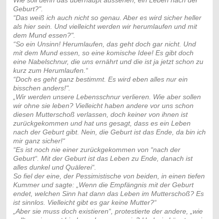
Wie soll denn das überhaupt aussehen, ein Leben nach der
Geburt?".
“Das weiß ich auch nicht so genau. Aber es wird sicher heller
als hier sein. Und vielleicht werden wir herumlaufen und mit
dem Mund essen?".
“So ein Unsinn! Herumlaufen, das geht doch gar nicht. Und
mit dem Mund essen, so eine komische Idee! Es gibt doch
eine Nabelschnur, die uns ernährt und die ist ja jetzt schon zu
kurz zum Herumlaufen.“
“Doch es geht ganz bestimmt. Es wird eben alles nur ein
bisschen anders!".
„Wir werden unsere Lebensschnur verlieren. Wie aber sollen
wir ohne sie leben? Vielleicht haben andere vor uns schon
diesen Mutterschoß verlassen, doch keiner von ihnen ist
zurückgekommen und hat uns gesagt, dass es ein Leben
nach der Geburt gibt. Nein, die Geburt ist das Ende, da bin ich
mir ganz sicher!“
“Es ist noch nie einer zurückgekommen von “nach der
Geburt“. Mit der Geburt ist das Leben zu Ende, danach ist
alles dunkel und Quälerei“.
So fiel der eine, der Pessimistische von beiden, in einen tiefen
Kummer und sagte: „Wenn die Empfängnis mit der Geburt
endet, welchen Sinn hat dann das Leben im Mutterschoß? Es
ist sinnlos. Vielleicht gibt es gar keine Mutter?“
„Aber sie muss doch existieren“, protestierte der andere, „wie