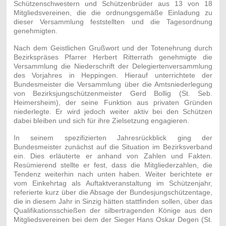
Schützenschwestern und Schützenbrüder aus 13 von 18
Mitgliedsvereinen, die die ordnungsgemäße Einladung zu
dieser Versammlung feststellten und die Tagesordnung
genehmigten.
Nach dem Geistlichen Grußwort und der Totenehrung durch
Bezirkspräses Pfarrer Herbert Ritterrath genehmigte die
Versammlung die Niederschrift der Delegiertenversammlung
des Vorjahres in Heppingen. Hierauf unterrichtete der
Bundesmeister die Versammlung über die Amtsniederlegung
von Bezirksjungschützenmeister Gerd Bollig (St. Seb.
Heimersheim), der seine Funktion aus privaten Gründen
niederlegte. Er wird jedoch weiter aktiv bei den Schützen
dabei bleiben und sich für ihre Zielsetzung engagieren.
In seinem spezifizierten Jahresrückblick ging der
Bundesmeister zunächst auf die Situation im Bezirksverband
ein. Dies erläuterte er anhand von Zahlen und Fakten.
Resümierend stellte er fest, dass die Mitgliederzahlen, die
Tendenz weiterhin nach unten haben. Weiter berichtete er
vom Einkehrtag als Auftaktveranstaltung im Schützenjahr,
referierte kurz über die Absage der Bundesjungschützentage,
die in diesem Jahr in Sinzig hätten stattfinden sollen, über das
Qualifikationsschießen der silbertragenden Könige aus den
Mitgliedsvereinen bei dem der Sieger Hans Oskar Degen (St.