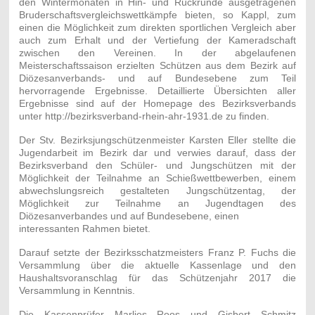
den Wintermonaten in Hin- und Rückrunde ausgetragenen
Bruderschaftsvergleichswettkämpfe bieten, so Kappl, zum
einen die Möglichkeit zum direkten sportlichen Vergleich aber
auch zum Erhalt und der Vertiefung der Kameradschaft
zwischen den Vereinen. In der abgelaufenen
Meisterschaftssaison erzielten Schützen aus dem Bezirk auf
Diözesanverbands- und auf Bundesebene zum Teil
hervorragende Ergebnisse. Detaillierte Übersichten aller
Ergebnisse sind auf der Homepage des Bezirksverbands
unter http://bezirksverband-rhein-ahr-1931.de zu finden.
Der Stv. Bezirksjungschützenmeister Karsten Eller stellte die
Jugendarbeit im Bezirk dar und verwies darauf, dass der
Bezirksverband den Schüler- und Jungschützen mit der
Möglichkeit der Teilnahme an Schießwettbewerben, einem
abwechslungsreich gestalteten Jungschützentag, der
Möglichkeit zur Teilnahme an Jugendtagen des
Diözesanverbandes und auf Bundesebene, einen
interessanten Rahmen bietet.
Darauf setzte der Bezirksschatzmeisters Franz P. Fuchs die
Versammlung über die aktuelle Kassenlage und den
Haushaltsvoranschlag für das Schützenjahr 2017 die
Versammlung in Kenntnis.
Die Kassenprüfer Marlies Roos und Gisbert Schmitz