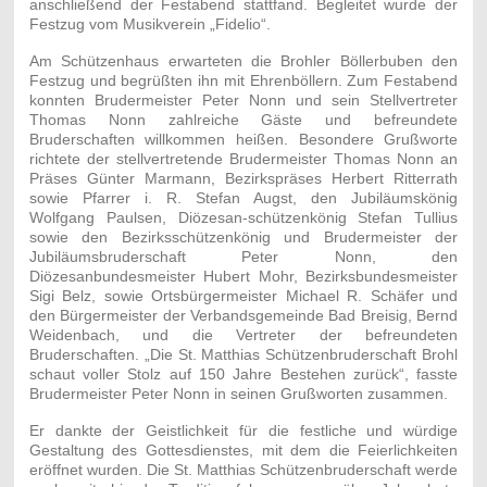
anschließend der Festabend stattfand. Begleitet wurde der
Festzug vom Musikverein „Fidelio“.
Am Schützenhaus erwarteten die Brohler Böllerbuben den
Festzug und begrüßten ihn mit Ehrenböllern. Zum Festabend
konnten Brudermeister Peter Nonn und sein Stellvertreter
Thomas Nonn zahlreiche Gäste und befreundete
Bruderschaften willkommen heißen. Besondere Grußworte
richtete der stellvertretende Brudermeister Thomas Nonn an
Präses Günter Marmann, Bezirkspräses Herbert Ritterrath
sowie Pfarrer i. R. Stefan Augst, den Jubiläumskönig
Wolfgang Paulsen, Diözesan-schützenkönig Stefan Tullius
sowie den Bezirksschützenkönig und Brudermeister der
Jubiläumsbruderschaft Peter Nonn, den
Diözesanbundesmeister Hubert Mohr, Bezirksbundesmeister
Sigi Belz, sowie Ortsbürgermeister Michael R. Schäfer und
den Bürgermeister der Verbandsgemeinde Bad Breisig, Bernd
Weidenbach, und die Vertreter der befreundeten
Bruderschaften. „Die St. Matthias Schützenbruderschaft Brohl
schaut voller Stolz auf 150 Jahre Bestehen zurück“, fasste
Brudermeister Peter Nonn in seinen Grußworten zusammen.
Er dankte der Geistlichkeit für die festliche und würdige
Gestaltung des Gottesdienstes, mit dem die Feierlichkeiten
eröffnet wurden. Die St. Matthias Schützenbruderschaft werde