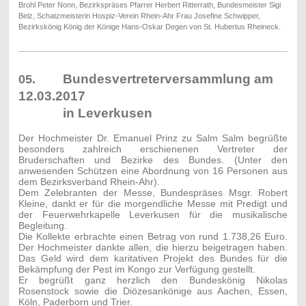
Brohl Peter Nonn, Bezirkspräses Pfarrer Herbert Ritterrath, Bundesmeister Sigi
Belz, Schatzmeisterin Hospiz-Verein Rhein-Ahr Frau Josefine Schwipper,
Bezirkskönig König der Könige Hans-Oskar Degen von St. Hubertus Rheineck.
Bundesvertreterversammlung am
05.
12.03.2017
in Leverkusen
Der Hochmeister Dr. Emanuel Prinz zu Salm Salm begrüßte
besonders zahlreich erschienenen Vertreter der
Bruderschaften und Bezirke des Bundes. (Unter den
anwesenden Schützen eine Abordnung von 16 Personen aus
dem Bezirksverband Rhein-Ahr).
Dem Zelebranten der Messe, Bundespräses Msgr. Robert
Kleine, dankt er für die morgendliche Messe mit Predigt und
der Feuerwehrkapelle Leverkusen für die musikalische
Begleitung.
Die Kollekte erbrachte einen Betrag von rund 1.738,26 Euro.
Der Hochmeister dankte allen, die hierzu beigetragen haben.
Das Geld wird dem karitativen Projekt des Bundes für die
Bekämpfung der Pest im Kongo zur Verfügung gestellt.
Er begrüßt ganz herzlich den Bundeskönig Nikolas
Rosenstock sowie die Diözesankönige aus Aachen, Essen,
Köln, Paderborn und Trier.