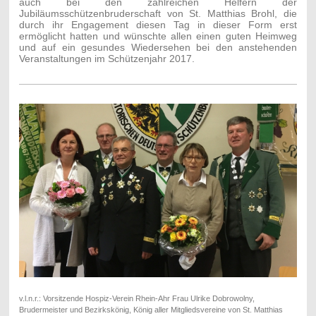
auch bei den zahlreichen Helfern der
Jubiläumsschützenbruderschaft von St. Matthias Brohl, die
durch ihr Engagement diesen Tag in dieser Form erst
ermöglicht hatten und wünschte allen einen guten Heimweg
und auf ein gesundes Wiedersehen bei den anstehenden
Veranstaltungen im Schützenjahr 2017.
v.l.n.r.: Vorsitzende Hospiz-Verein Rhein-Ahr Frau Ulrike Dobrowolny,
Brudermeister und Bezirkskönig, König aller Mitgliedsvereine von St. Matthias