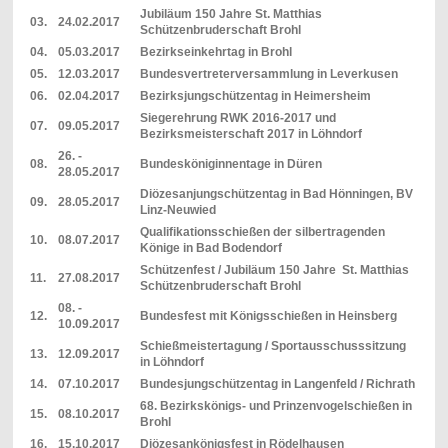
Jubiläum 150 Jahre St. Matthias
03.
24.02.2017
Schützenbruderschaft Brohl
04.
05.03.2017
Bezirkseinkehrtag in Brohl
05.
12.03.2017
Bundesvertreterversammlung in Leverkusen
06.
02.04.2017
Bezirksjungschützentag in Heimersheim
Siegerehrung RWK 2016-2017 und
07.
09.05.2017
Bezirksmeisterschaft 2017 in Löhndorf
26. -
08.
Bundesköniginnentage in Düren
28.05.2017
Diözesanjungschützentag in Bad Hönningen, BV
09.
28.05.2017
Linz-Neuwied
Qualifikationsschießen der silbertragenden
10.
08.07.2017
Könige in Bad Bodendorf
Schützenfest / Jubiläum 150 Jahre St. Matthias
11.
27.08.2017
Schützenbruderschaft Brohl
08. -
12.
Bundesfest mit Königsschießen in Heinsberg
10.09.2017
Schießmeistertagung / Sportausschusssitzung
13.
12.09.2017
in Löhndorf
14.
07.10.2017
Bundesjungschützentag in Langenfeld / Richrath
68. Bezirkskönigs- und Prinzenvogelschießen in
15.
08.10.2017
Brohl
16.
15.10.2017
Diözesankönigsfest in Rödelhausen