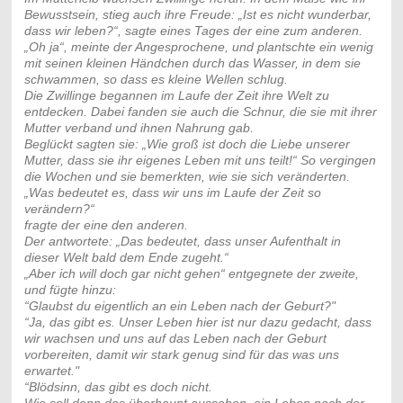
Bewusstsein, stieg auch ihre Freude: „Ist es nicht wunderbar,
dass wir leben?“, sagte eines Tages der eine zum anderen.
„Oh ja“, meinte der Angesprochene, und plantschte ein wenig
mit seinen kleinen Händchen durch das Wasser, in dem sie
schwammen, so dass es kleine Wellen schlug.
Die Zwillinge begannen im Laufe der Zeit ihre Welt zu
entdecken. Dabei fanden sie auch die Schnur, die sie mit ihrer
Mutter verband und ihnen Nahrung gab.
Beglückt sagten sie: „Wie groß ist doch die Liebe unserer
Mutter, dass sie ihr eigenes Leben mit uns teilt!“ So vergingen
die Wochen und sie bemerkten, wie sie sich veränderten.
„Was bedeutet es, dass wir uns im Laufe der Zeit so
verändern?“
fragte der eine den anderen.
Der antwortete: „Das bedeutet, dass unser Aufenthalt in
dieser Welt bald dem Ende zugeht.“
„Aber ich will doch gar nicht gehen“ entgegnete der zweite,
und fügte hinzu:
“Glaubst du eigentlich an ein Leben nach der Geburt?"
“Ja, das gibt es. Unser Leben hier ist nur dazu gedacht, dass
wir wachsen und uns auf das Leben nach der Geburt
vorbereiten, damit wir stark genug sind für das was uns
erwartet."
“Blödsinn, das gibt es doch nicht.