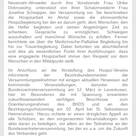
Neuenahr-Ahrweiler durch ihre Vorsitzende Frau Ulrike
Dobrowolny, unterstützt von ihrer Schatzmeisterin Frau
Josefine Schwipper, der Versammlung vor. Sie beschrieben
die Hospizarbeit im Ahrtal sowie die ehrenamtliche
Hospizbegleitung bei der es darum geht, dem Menschen, den
die Helfer begleiten und seinen Angehörigen Zeit zu
schenken, Gespräche zu ermöglichen, Schweigen
auszuhalten und manchmal Wünsche zu erfüllen. Ferner
berichtete sie über die Medizinische-Palliative Begleitung bis
hin zur Trauerbegleitung. Dabei betonten sie abschließend
und dies als wesentlichen Punkt ihrer Ausführungen, dass
eine engagierte Hospizarbeit immer den Respekt vor dem
Menschen in den Mittelpunkt stellt.
Im Anschluss an die Vorstellung des Hospiz-Vereins
informierte der Bezirksbundesmeister die
Versammlungsteilnehmer mit einigen aktuellen Hinweisen auf
kommende Veranstaltungen, darunter die
Bundesvertreterversammlung am 12. März in Leverkusen,
hier im Besonderen die mit Spannung erwarteten
zukunftsweisenden wichtigen Beschlüsse zum
Orientierungsrahmen des BHDS und an den
Bezirksjungschützentag am 02. April bei St. Sebastianus
Heimersheim. Hierzu richtete er einen dringlichen Appell an
alle Schützen, an den vorgenannten Veranstaltungen sich
aktiv daran zu beteiligen, vor allem an der Teilnahme an der
Bundesvertreterversammlung, bei der es u.a. um die Zukunft
des Verbandes geht.