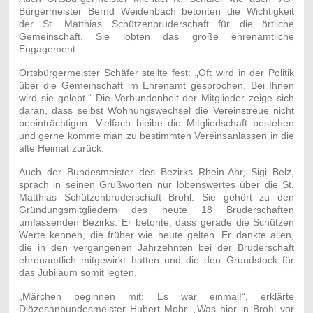
Bürgermeister Bernd Weidenbach betonten die Wichtigkeit
der St. Matthias Schützenbruderschaft für die örtliche
Gemeinschaft. Sie lobten das große ehrenamtliche
Engagement.
Ortsbürgermeister Schäfer stellte fest: „Oft wird in der Politik
über die Gemeinschaft im Ehrenamt gesprochen. Bei Ihnen
wird sie gelebt.“ Die Verbundenheit der Mitglieder zeige sich
daran, dass selbst Wohnungswechsel die Vereinstreue nicht
beeinträchtigen. Vielfach bleibe die Mitgliedschaft bestehen
und gerne komme man zu bestimmten Vereinsanlässen in die
alte Heimat zurück.
Auch der Bundesmeister des Bezirks Rhein-Ahr, Sigi Belz,
sprach in seinen Grußworten nur lobenswertes über die St.
Matthias Schützenbruderschaft Brohl. Sie gehört zu den
Gründungsmitgliedern des heute 18 Bruderschaften
umfassenden Bezirks. Er betonte, dass gerade die Schützen
Werte kennen, die früher wie heute gelten. Er dankte allen,
die in den vergangenen Jahrzehnten bei der Bruderschaft
ehrenamtlich mitgewirkt hatten und die den Grundstock für
das Jubiläum somit legten.
„Märchen beginnen mit: Es war einmal!“, erklärte
Diözesanbundesmeister Hubert Mohr. „Was hier in Brohl vor