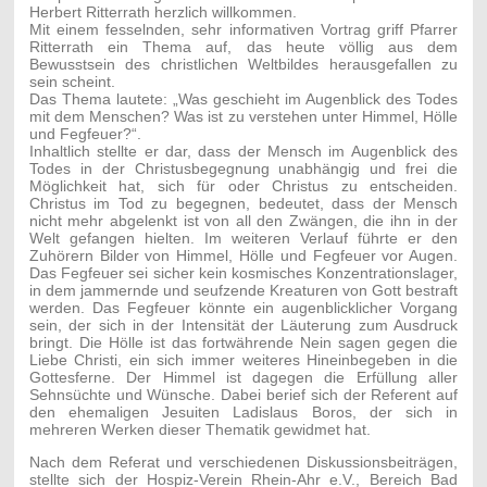
Herbert Ritterrath herzlich willkommen.
Mit einem fesselnden, sehr informativen Vortrag griff Pfarrer
Ritterrath ein Thema auf, das heute völlig aus dem
Bewusstsein des christlichen Weltbildes herausgefallen zu
sein scheint.
Das Thema lautete:
„Was geschieht im Augenblick des Todes
mit dem Menschen? Was ist zu verstehen unter Himmel, Hölle
und Fegfeuer?“.
Inhaltlich stellte er dar, dass der Mensch im Augenblick des
Todes in der Christusbegegnung unabhängig und frei die
Möglichkeit hat, sich für oder Christus zu entscheiden.
Christus im Tod zu begegnen, bedeutet, dass der Mensch
nicht mehr abgelenkt ist von all den Zwängen, die ihn in der
Welt gefangen hielten. Im weiteren Verlauf führte er den
Zuhörern Bilder von Himmel, Hölle und Fegfeuer vor Augen.
Das Fegfeuer sei sicher kein kosmisches Konzentrationslager,
in dem jammernde und seufzende Kreaturen von Gott bestraft
werden. Das Fegfeuer könnte ein augenblicklicher Vorgang
sein, der sich in der Intensität der Läuterung zum Ausdruck
bringt. Die Hölle ist das fortwährende Nein sagen gegen die
Liebe Christi, ein sich immer weiteres Hineinbegeben in die
Gottesferne. Der Himmel ist dagegen die Erfüllung aller
Sehnsüchte und Wünsche. Dabei berief sich der Referent auf
den ehemaligen Jesuiten Ladislaus Boros, der sich in
mehreren Werken dieser Thematik gewidmet hat.
Nach dem Referat und verschiedenen Diskussionsbeiträgen,
stellte sich der Hospiz-Verein Rhein-Ahr e.V., Bereich Bad