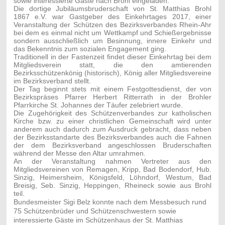
sowie interessierte Gäste nach Brohl eingeladen.
Die dortige Jubiläumsbruderschaft von St. Matthias Brohl
1867 e.V. war Gastgeber des Einkehrtages 2017, einer
Veranstaltung der Schützen des Bezirksverbandes Rhein-Ahr
bei dem es einmal nicht um Wettkampf und Schießergebnisse
sondern ausschließlich um Besinnung, innere Einkehr und
das Bekenntnis zum sozialen Engagement ging.
Traditionell in der Fastenzeit findet dieser Einkehrtag bei dem
Mitgliedsverein statt, die den amtierenden
Bezirksschützenkönig (historisch), König aller Mitgliedsvereine
im Bezirksverband stellt.
Der Tag beginnt stets mit einem Festgottesdienst, der von
Bezirkspräses Pfarrer Herbert Ritterrath in der Brohler
Pfarrkirche St. Johannes der Täufer zelebriert wurde.
Die Zugehörigkeit des Schützenverbandes zur katholischen
Kirche bzw. zu einer christlichen Gemeinschaft wird unter
anderem auch dadurch zum Ausdruck gebracht, dass neben
der Bezirksstandarte des Bezirksverbandes auch die Fahnen
der dem Bezirksverband angeschlossen Bruderschaften
während der Messe den Altar umrahmen.
An der Veranstaltung nahmen Vertreter aus den
Mitgliedsvereinen von Remagen, Kripp, Bad Bodendorf, Hub.
Sinzig, Heimersheim, Königsfeld, Löhndorf, Westum, Bad
Breisig, Seb. Sinzig, Heppingen, Rheineck sowie aus Brohl
teil.
Bundesmeister Sigi Belz konnte nach dem Messbesuch rund
75 Schützenbrüder und Schützenschwestern sowie
interessierte Gäste im Schützenhaus der St. Matthias