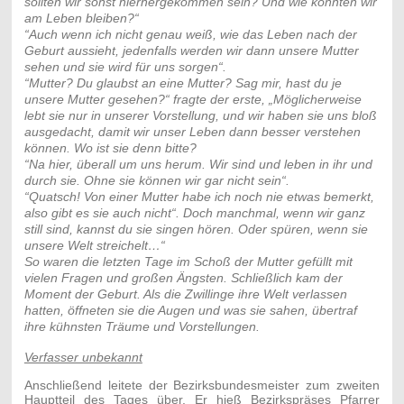
sollten wir sonst hierhergekommen sein? Und wie könnten wir
am Leben bleiben?“
“Auch wenn ich nicht genau weiß, wie das Leben nach der
Geburt aussieht, jedenfalls werden wir dann unsere Mutter
sehen und sie wird für uns sorgen“.
“Mutter? Du glaubst an eine Mutter? Sag mir, hast du je
unsere Mutter gesehen?“ fragte der erste, „Möglicherweise
lebt sie nur in unserer Vorstellung, und wir haben sie uns bloß
ausgedacht, damit wir unser Leben dann besser verstehen
können. Wo ist sie denn bitte?
“Na hier, überall um uns herum. Wir sind und leben in ihr und
durch sie. Ohne sie können wir gar nicht sein“.
“Quatsch! Von einer Mutter habe ich noch nie etwas bemerkt,
also gibt es sie auch nicht“. Doch manchmal, wenn wir ganz
still sind, kannst du sie singen hören. Oder spüren, wenn sie
unsere Welt streichelt…“
So waren die letzten Tage im Schoß der Mutter gefüllt mit
vielen Fragen und großen Ängsten. Schließlich kam der
Moment der Geburt. Als die Zwillinge ihre Welt verlassen
hatten, öffneten sie die Augen und was sie sahen, übertraf
ihre kühnsten Träume und Vorstellungen.
Verfasser unbekannt
Anschließend leitete der Bezirksbundesmeister zum zweiten
Hauptteil des Tages über. Er hieß Bezirkspräses Pfarrer