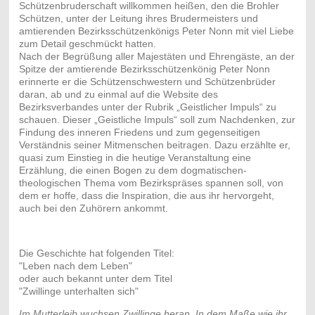
Schützenbruderschaft willkommen heißen, den die Brohler
Schützen, unter der Leitung ihres Brudermeisters und
amtierenden Bezirksschützenkönigs Peter Nonn mit viel Liebe
zum Detail geschmückt hatten.
Nach der Begrüßung aller Majestäten und Ehrengäste, an der
Spitze der amtierende Bezirksschützenkönig Peter Nonn
erinnerte er die Schützenschwestern und Schützenbrüder
daran, ab und zu einmal auf die Website des
Bezirksverbandes unter der Rubrik „Geistlicher Impuls“ zu
schauen. Dieser „Geistliche Impuls“ soll zum Nachdenken, zur
Findung des inneren Friedens und zum gegenseitigen
Verständnis seiner Mitmenschen beitragen. Dazu erzählte er,
quasi zum Einstieg in die heutige Veranstaltung eine
Erzählung, die einen Bogen zu dem dogmatischen-
theologischen Thema vom Bezirkspräses spannen soll, von
dem er hoffe, dass die Inspiration, die aus ihr hervorgeht,
auch bei den Zuhörern ankommt.
Die Geschichte hat folgenden Titel:
"Leben nach dem Leben"
oder auch bekannt unter dem Titel
"Zwillinge unterhalten sich"
Im Mutterleib wuchsen Zwillinge heran. In dem Maße wie ihr