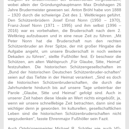
wobei allein der Gründungshauptmann Max Drolshagen 26
Jahre Brudermeister gewesen sei. Anton Bröhl habe von 1888
– 1920 durch die schwierige Zeit des 1. Weltkrieges geführt.
Den Schützenbrüdern Josef Ernst Nonn (1950 – 1970),
Franz-Josef Nonn (1971 – 1995) und ihm selbst (1996 –
2016) war es vorbehalten, die Bruderschaft nach dem 2.
Weltkrieg aufzubauen und in eine neue Zeit zu führen. „Mit
Peter Nonn hat die Bruderschaft nun den rechten
Schützenbruder an ihrer Spitze, der mit großer Hingabe die
Aufgabe angeht, um unsere Bruderschaft in noch weitere
Dekaden zu führen“, stellte Fußhöller fest. Er beschwor die
Schützen, am alten Wahlspruch „Für Glaube, Sitte, Heimat“
festzuhalten. Die historischen Schützengesellschaften im
„Bund der historischen Deutschen Schützenbruder-schaften“
seien auf das Tiefste in der Heimat verankert. „Sind es doch
die historischen Schützenbruderschaften, die durch die
Jahrhunderte hindurch bis auf unsere Tage unbeirrbar der
Parole „Glaube, Sitte und Heimat“ gefolgt sind. Auch in
unserer Zeit haben diese Ideale an Wert nichts eingebüßt, ja,
wenn wir unsere schnelllebige Zeit betrachten, dann sind sie
wichtiger denn je geworden. Im kulturellen, gesellschaftlichen
Leben sind die historischen Schützenbruderschaften nicht
wegzudenken“, fasste Ehrenmajor Fußhöller sein Fazit.
Auch Ortsbürgermeister Michael R. Schäfer wie auch VG-