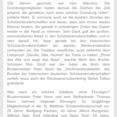
150 Jahren geschah, war kein Märchen. Die
Gründungsmitglieder hatten damals die Zeichen der Zeit
erkannt, die geradezu nach einer solchen Gründung riefen“,
erklärte Mohr. Er erinnerte auch an die dunklen Stunden der
Schützenbruderschaften und daran, dass sich immer wieder
Männer fanden, die gerade in schwierigen Zeiten das Zepter
wieder in die Hand zu nehmen. Sein Dank galt der großen,
ehrenamtlichen Arbeit in den Schützenbruderschaften und er
wies darauf hin, dass gerade bei den historischen
Schützenbruderschaften ein starkes Werteverständnis
vorhanden sei. Die Tradition verpflichte, auch weiterhin dem
Leitspruch „Glaube, Sitte, Heimat“ die Treue zu halten. „Ehret
das Alte und wagt das Neue“, machte Mohr den Brohler
Schützen Mut. Groß war der Jubel, als Mohr dem
Brudermeister Peter Nonn die „Hochmeisterplakette“ des
Bundes der historischen deutschen Schützenbruderschaften
verlieh, wozu auch der Diözesanschützenkönig Stefan Tullius
gratulierte.
Was wäre ein solches Jubiläum ohne Ehrungen?
Brudermeister Peter Nonn und sein Stellvertreter Thomas
Nonn nahmen folgende Ehrungen für langjährige
Mitgliedschaft in der St. Matthias Schützenbruderschaft vor:
25 Jahre: Wolfgang Paulsen; 40 Jahre: Alfons Bungarten,
Wilfried Netz, Emil Odenthal und Heinz Petri; 50 Jahre: