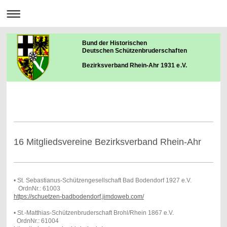
Bund der Historischen
Deutschen Schützenbruderschaften
Bezirksverband Rhein-Ahr 1931 e.V.
16 Mitgliedsvereine Bezirksverband Rhein-Ahr
• St. Sebastianus-Schützengesellschaft Bad Bodendorf 1927 e.V.
OrdnNr.: 61003
https://schuetzen-badbodendorf.jimdoweb.com/
• St.-Matthias-Schützenbruderschaft Brohl/Rhein 1867 e.V.
OrdnNr.: 61004