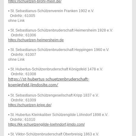
https://schuetzen-brohl-rhein.de/
• St. Sebastianus-Schützenverein Franken 1902 e.V.
OrdnNr.: 61005
ohne Link
• St. Sebastianus-Schützenbruderschaft Heimersheim 1928 e.V.
OrdnNr.: 61006
https://schuetzen-heimersheim.de
• St. Sebastianus-Schützenbruderschaft Heppingen 1960 e.V.
OrdnNr.: 61007
ohne Link
• St. Hubertus-Schützenbruderschaft Königsfeld 1478 e.V.
OrdnNr.: 61008
https://st-hubertus-schuetzenbruderschaft-
koenigsfeld.jimdosite.com/
• St. Sebastianus-Schützengesellschaft Kripp 1837 e.V.
OrdnNr.: 61009
https://schuetzen-kripp.de/
• St. Hubertus Kleinkaliber Schützengilde Löhndorf 1898 e.V.
OrdnNr.: 61010
https://kk-schuetzengilde-loehndorf.jimdo.com/
• St. Viktor-Schützenbruderschaft Oberbreisig 1863 e.V.