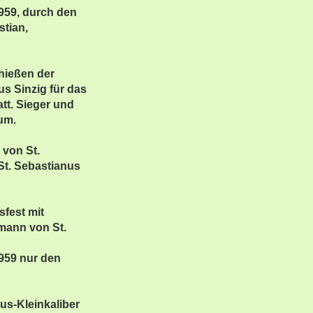
959, durch den
stian,
hießen der
us Sinzig für das
att. Sieger und
tum.
 von St.
St. Sebastianus
sfest mit
mann von St.
1959 nur den
us-Kleinkaliber