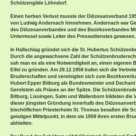
Schützengilde Löhndorf.
Einen herben Verlust musste der Diözesanverband 19
von Ludwig Andernach hinnehmen. Andernach war Ge
des Diözesanverbandes und des Bezirksverbandes Mit
Untermosel sowie Leiter des Pressedienstes gewesen.
In Hallschlag gründet sich die St. Hubertus Schützenb
Durch die angewachsene Zahl der Schützenbruderschaf
sah man es als eine Notwendigkeit an, einen eigenen 
Eifel zu gründen. Am 29.12.1959 trafen sich die Vertrete
Bruderschaften und vereinigten sich zum Bezirksverba
Hubert Epper Bitburg als Bundesmeister und Dechan
Gerolstein als Präses an der Spitze. Die Schützenbrud
Bitburg, Lissingen, Salm und Wallenborn bildeten die V
dieser jüngsten Gründung innerhalb des Diözesanver
bischöflichen Priesterheim St. Thomas besaßen die S
geistigen Mittelpunkt, in dem sie 1959 ihren ersten Br
abhielten.