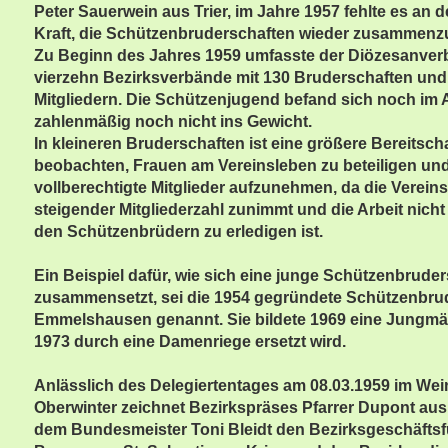
Peter Sauerwein aus Trier, im Jahre 1957 fehlte es an 
Kraft, die Schützenbruderschaften wieder zusammenz
Zu Beginn des Jahres 1959 umfasste der Diözesanverb
vierzehn Bezirksverbände mit 130 Bruderschaften un
Mitgliedern. Die Schützenjugend befand sich noch im A
zahlenmäßig noch nicht ins Gewicht.
In kleineren Bruderschaften ist eine größere Bereitscha
beobachten, Frauen am Vereinsleben zu beteiligen und
vollberechtigte Mitglieder aufzunehmen, da die Vereinsa
steigender Mitgliederzahl zunimmt und die Arbeit nicht
den Schützenbrüdern zu erledigen ist.
Ein Beispiel dafür, wie sich eine junge Schützenbruder
zusammensetzt, sei die 1954 gegründete Schützenbru
Emmelshausen genannt. Sie bildete 1969 eine Jungmä
1973 durch eine Damenriege ersetzt wird.
Anlässlich des Delegiertentages am 08.03.1959 im Wei
Oberwinter zeichnet Bezirkspräses Pfarrer Dupont aus
dem Bundesmeister Toni Bleidt den Bezirksgeschäftsf