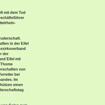
59 mit dem Tod
schäftsführer
telrhein-
ruderschaft.
ten in der Eifel
Bezirksverband
r der
nd Eifel mit
t Thome
erschaften von
orreiter bei
bandes. Im
chützen einen
uderschaftstag