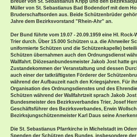
Breuer von St. Sebastianus Kripp und den Bezirksadjut
Müller von St. Sebastianus Bad Bodendorf mit dem H
Bruderschaftsorden aus. Beide Schützenbrüder gehöre
Jahre dem Bezirksvorstand "Rhein-Ahr" an.
Der Bund führte vom 19.07 - 20.09.1959 eine Hl. Rock-W
Trier durch. Über 15.000 Schützen u.a. die Ahrweiler S
uniformierte Schützen und die Schützenkapelle) beteili
Schützen übernahmen auch den Ordnungsdienst währe
Wallfahrt. Diözesanbundesmeister Jakob Jost hatte gr
Zustandekommen der Veranstaltung und dessen Durchf
auch einer der tatkräftigsten Förderer der Schützenbr
während der Aufbauzeit nach den Kriegsjahren. Für ih
Organisation des Ordnungsdienstes und des Ehrendie
Schützen während der Wallfahrtzeit sprach Jakob Jos
Bundesmeister des Bezirksverbandes Trier, Josef He
Geschäftsführer des Bezirksverbandes, Erwin Wollsch
Bezirksjungschützenmeister Karl Daus seine Anerken
Die St. Sebastianus Pfarrkirche in Michelstadt im Ode
Spenden der Schützen des Bundes, insbesondere der