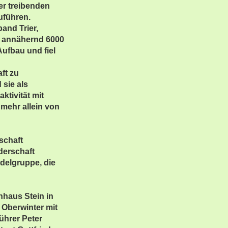
der treibenden
uführen.
and Trier,
d annähernd 6000
ufbau und fiel
ft zu
 sie als
ktivität mit
 mehr allein von
schaft
derschaft
delgruppe, die
nhaus Stein in
 Oberwinter mit
ührer Peter