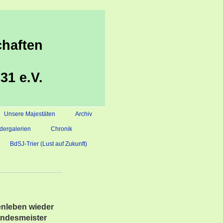
haften
31 e.V.
Unsere Majestäten
Archiv
ldergalerien
Chronik
BdSJ-Trier (Lust auf Zukunft)
enleben wieder
undesmeister