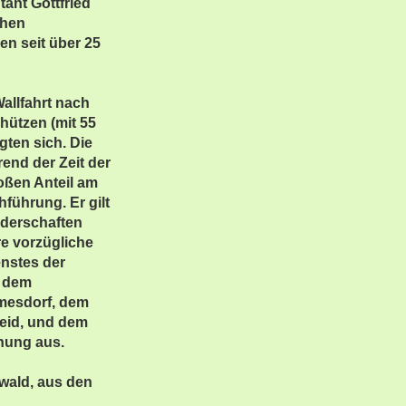
ant Gottfried
ohen
n seit über 25
allfahrt nach
chützen (mit 55
gten sich. Die
nd der Zeit der
oßen Anteil am
ührung. Er gilt
uderschaften
re vorzügliche
nstes der
t dem
rmesdorf, dem
eid, und dem
nung aus.
nwald, aus den