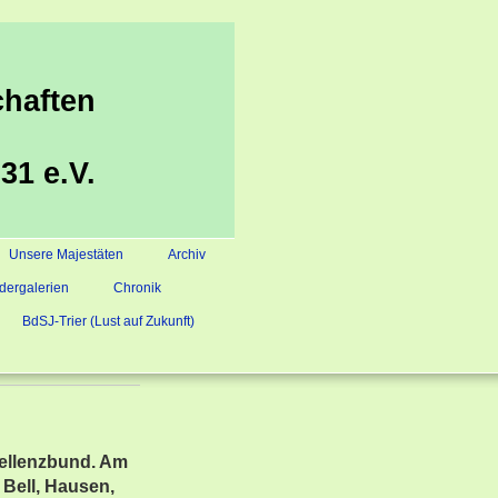
haften
31 e.V.
Unsere Majestäten
Archiv
ldergalerien
Chronik
BdSJ-Trier (Lust auf Zukunft)
ellenzbund. Am
 Bell, Hausen,