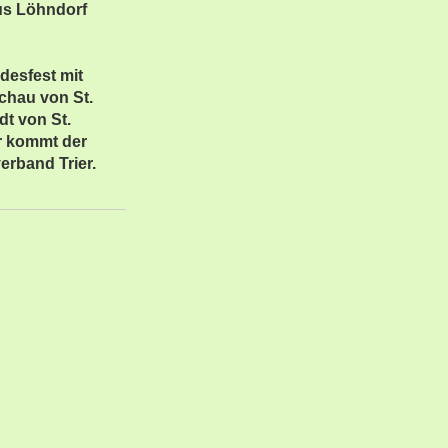
tus Löhndorf
desfest mit
chau von St.
t von St.
r kommt der
rband Trier.