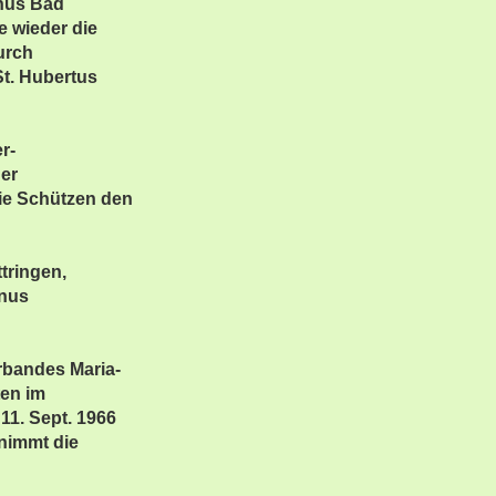
anus Bad
e wieder die
urch
St. Hubertus
r-
der
die Schützen den
tringen,
anus
rbandes Maria-
ten im
1. Sept. 1966
rnimmt die