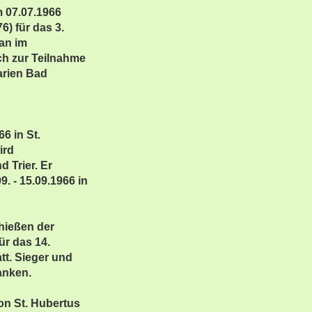
 07.07.1966
) für das 3.
an im
ich zur Teilnahme
arien Bad
6 in St.
ird
 Trier. Er
9. - 15.09.1966 in
hießen der
ür das 14.
tt. Sieger und
anken.
on St. Hubertus