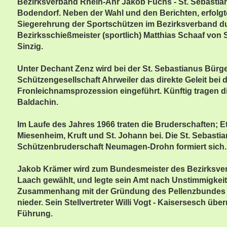
Bezirksverband Rhein-Ahr Jakob Fuchs - St. Sebasti
Bodendorf. Neben der Wahl und den Berichten, erfolgt
Siegerehrung der Sportschützen im Bezirksverband d
Bezirksschießmeister (sportlich) Matthias Schaaf von 
Sinzig.
Unter Dechant Zenz wird bei der St. Sebastianus Bürge
Schützengesellschaft Ahrweiler das direkte Geleit bei 
Fronleichnamsprozession eingeführt. Künftig tragen 
Baldachin.
Im Laufe des Jahres 1966 traten die Bruderschaften; Et
Miesenheim, Kruft und St. Johann bei. Die St. Sebasti
Schützenbruderschaft Neumagen-Drohn formiert sich.
Jakob Krämer wird zum Bundesmeister des Bezirksve
Laach gewählt, und legte sein Amt nach Unstimmigkei
Zusammenhang mit der Gründung des Pellenzbundes 1
nieder. Sein Stellvertreter Willi Vogt - Kaisersesch übe
Führung.