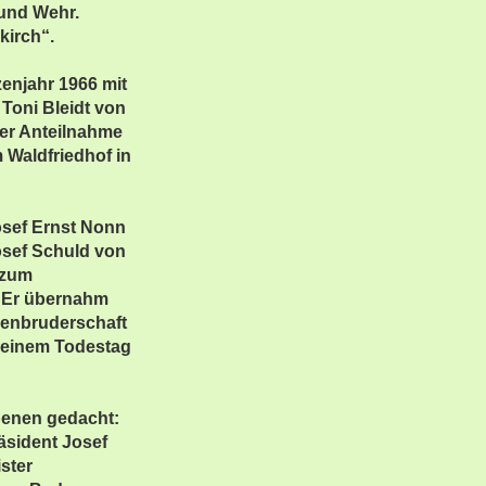
 und Wehr.
kirch“.
enjahr 1966 mit
Toni Bleidt von
ßer Anteilnahme
Waldfriedhof in
osef Ernst Nonn
osef Schuld von
 zum
. Er übernahm
zenbruderschaft
 seinem Todestag
benen gedacht:
räsident Josef
ster