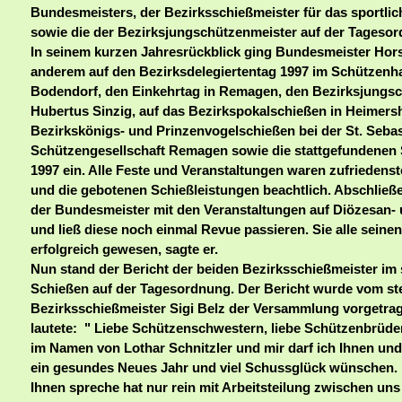
Bundesmeisters, der Bezirksschießmeister für das sportli
sowie die der Bezirksjungschützenmeister auf der Tageso
In seinem kurzen Jahresrückblick ging Bundesmeister Hors
anderem auf den Bezirksdelegiertentag 1997 im Schützenh
Bodendorf, den Einkehrtag in Remagen, den Bezirksjungsch
Hubertus Sinzig, auf das Bezirkspokalschießen in Heimers
Bezirkskönigs- und Prinzenvogelschießen bei der St. Seba
Schützengesellschaft Remagen sowie die stattgefundenen
1997 ein. Alle Feste und Veranstaltungen waren zufriedens
und die gebotenen Schießleistungen beachtlich. Abschließe
der Bundesmeister mit den Veranstaltungen auf Diözesan
und ließ diese noch einmal Revue passieren. Sie alle sein
erfolgreich gewesen, sagte er.
Nun stand der Bericht der beiden Bezirksschießmeister im 
Schießen auf der Tagesordnung. Der Bericht wurde vom ste
Bezirksschießmeister Sigi Belz der Versammlung vorgetrag
lautete: " Liebe Schützenschwestern, liebe Schützenbrüder
im Namen von Lothar Schnitzler und mir darf ich Ihnen und
ein gesundes Neues Jahr und viel Schussglück wünschen. 
Ihnen spreche hat nur rein mit Arbeitsteilung zwischen uns