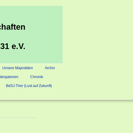
haften
31 e.V.
Unsere Majestäten
Archiv
ldergalerien
Chronik
BdSJ-Trier (Lust auf Zukunft)