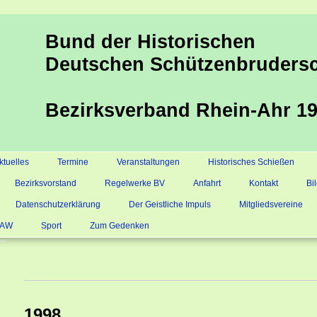
Bund der Historischen
Deutschen Schützenbrudersc
Bezirksverband Rhein-Ahr 19
ktuelles
Termine
Veranstaltungen
Historisches Schießen
Bezirksvorstand
Regelwerke BV
Anfahrt
Kontakt
Bi
Datenschutzerklärung
Der Geistliche Impuls
Mitgliedsvereine
s AW
Sport
Zum Gedenken
1998