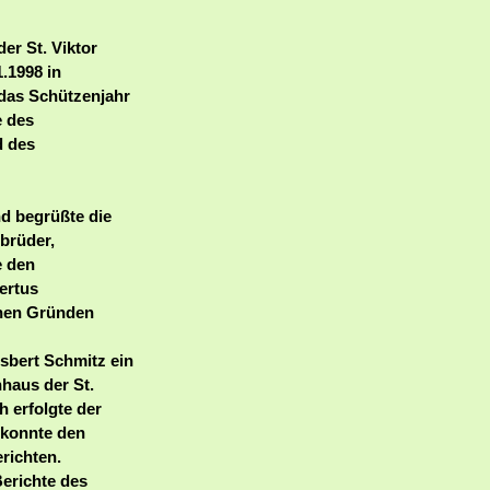
er St. Viktor
.1998 in
 das Schützenjahr
e des
d des
d begrüßte die
brüder,
e den
ertus
chen Gründen
sbert Schmitz ein
nhaus der St.
 erfolgte der
 konnte den
richten.
erichte des