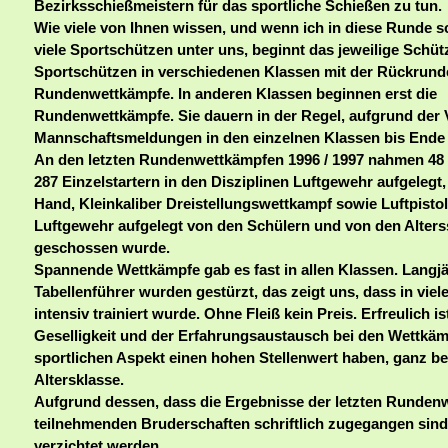
Bezirksschießmeistern für das sportliche Schießen zu tun.
Wie viele von Ihnen wissen, und wenn ich in diese Runde sc
viele Sportschützen unter uns, beginnt das jeweilige Schüt
Sportschützen in verschiedenen Klassen mit der Rückrund
Rundenwettkämpfe. In anderen Klassen beginnen erst die
Rundenwettkämpfe. Sie dauern in der Regel, aufgrund der 
Mannschaftsmeldungen in den einzelnen Klassen bis Ende A
An den letzten Rundenwettkämpfen 1996 / 1997 nahmen 48
287 Einzelstartern in den Disziplinen Luftgewehr aufgelegt,
Hand, Kleinkaliber Dreistellungswettkampf sowie Luftpistole
Luftgewehr aufgelegt von den Schülern und von den Alter
geschossen wurde.
Spannende Wettkämpfe gab es fast in allen Klassen. Langj
Tabellenführer wurden gestürzt, das zeigt uns, dass in vie
intensiv trainiert wurde. Ohne Fleiß kein Preis. Erfreulich i
Geselligkeit und der Erfahrungsaustausch bei den Wettk
sportlichen Aspekt einen hohen Stellenwert haben, ganz be
Altersklasse.
Aufgrund dessen, dass die Ergebnisse der letzten Runden
teilnehmenden Bruderschaften schriftlich zugegangen sind
verzichtet werden.