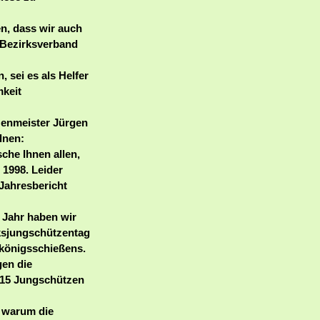
en, dass wir auch
m Bezirksverband
 sei es als Helfer
mkeit
zenmeister Jürgen
lnen:
che Ihnen allen,
 1998. Leider
 Jahresbericht
 Jahr haben wir
ksjungschützentag
königsschießens.
gen die
 15 Jungschützen
, warum die