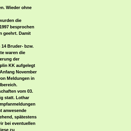
sen. Wieder ohne
 wurden die
 1997 besprochen
n geehrt. Damit
 14 Bruder- bzw.
te waren die
erung der
plin KK aufgelegt
e Anfang November
 von Meldungen in
dbereich.
schaften vom 03.
g statt. Lothar
tkampfanmeldungen
cht anwesende
ehend, spätestens
ir bei eventuellen
iese zu