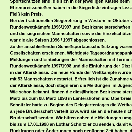
Sportschützen sind, die sich in der jeweiligen Klasse beim
Ehrenpreisschießen haben in die Siegerliste eintragen las
Fleiß kein Preis.
Bei der traditionellen Siegerehrung in Westum im Oktober
Rundenwettkämpfe 1996/1997 und Bezirksmeisterschaften
d
und die siegreichen Mannschaften sowie die Einzelschütze
war die alte Saison 1996 / 1997 abgeschlossen.
Zu der anschließenden Schießsportausschußsitzung waren
Gesellschaften erschienen. Wichtigste Tagesordnungspunk
Meldungen und Einteilungen der Mannschaften mit Termini
Rundenwettkämpfe 1997/1998 und die Einführung der Diszi
in der Altersklasse. Die neue Runde der Wettkämpfe wurd
mit 53 Mannschaften gestartet. Erfreulich ist die Zunahme
der Altersklasse, doch stagnieren die Meldungen im Jugen
Wie schon bekannt, finden die diesjährigen Bezirksmeister
März bis zum 08. März 1998 in Lantershofen und Oberbreisi
Schnitzler hatte zu Beginn des Delegiertentages die Wet
an jede Bruderschaft verteilt bzw. wird sie an die heute ni
Bruderschaft senden. Wir bitten daher, die Meldungen umg
bis zum 17.01.1998 an Lothar Schnitzler zu senden, damit w
Rückfragen oder Änderungen noch genügend Zeit haben, d