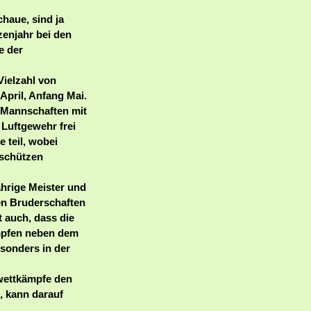
haue, sind ja
zenjahr bei den
e der
Vielzahl von
pril, Anfang Mai.
 Mannschaften mit
 Luftgewehr frei
 teil, wobei
sschützen
ährige Meister und
len Bruderschaften
st auch, dass die
ämpfen neben dem
sonders in der
wettkämpfe den
, kann darauf