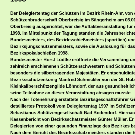
Der Delegiertentag der Schützen im Bezirk Rhein-Ahr, von d
Schützenbruderschaft Oberbreisig im Sängerheim am 03.01
Oberbreisig ausgerichtet, war die Auftaktveranstaltung für
1998. Im Mittelpunkt der Tagung standen die Jahresbericht
Bundesmeisters, des Bezirksschießmeisters (sportlich) un
Bezirksjungschützenmeisters, sowie die Auslosung für das
Bezirkspokalschießen 1998.
Bundesmeister Horst Lüdtke eröffnete die Versammlung un
zahlreich erschienenen Schützenschwestern und Schützen
besonders die silbertragenden Majestäten. Er entschuldigt
Bezirksschützenkönig Manfred Schmickler von der St. Hub
Kleinkaliberschützengilde Löhndorf, der aus gesundheitli
seine Teilnahme an dieser Veranstaltung absagen musste.
Nach der Totenehrung erstattete Bezirksgeschäftsführer Gi
detailliertes Protokoll vom Delegiertentag 1997 im Schütze
Sebastianus Schützengesellschaft Bad Bodendorf. Hiernach
Kassenbericht von Bezirksschatzmeister Günter Müller. Er
Delegierten von einer gesunden Finanzlage des Bezirkes be
Nach dem Bericht des Bezirksschatzmeisters standen die B