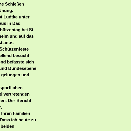
che Schießen
rdnung.
t Lüdtke unter
aus in Bad
ützentag bei St.
heim und auf das
stianus
 Schützenfeste
tellend besucht
nd befasste sich
- und Bundesebene
en gelungen und
sportlichen
llvertretenden
en. Der Bericht
,
 Ihren Familien
Dass ich heute zu
 beiden