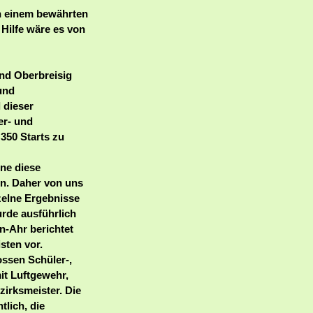
n einem bewährten
Hilfe wäre es von
nd Oberbreisig
und
 dieser
er- und
350 Starts zu
hne diese
en. Daher von uns
zelne Ergebnisse
urde ausführlich
n-Ahr berichtet
sten vor.
ssen Schüler-,
it Luftgewehr,
zirksmeister. Die
lich, die