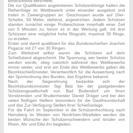
eindrucksvoll berichtete.
Die zur Qualifikation angetretenen Schützenkönige hatten die
Reihenfolge im Wettbewerb unter einander ausgelost und
traten in Zweiergruppen an. Geschossen wurde auf 10er-
Scheibe, 50 Meter, stehend, angestrichen. Jedem Schützen
standen zunächst einige Probeschüsse innerhalb einer Zeit
von 5 Minuten zu, bevor es in der Wertung galt, mit drei
Schüssen eine möglichst hohe Ringzahl, maximal 30 Ringe,
zu erzielen.
Erster und damit qualifiziert für das Bundesschießen Joachim
Pogacar mit 27 von 30 Ringen.
Zum Wettstreit selbst waren die Schützen auf dem
Schießstand abgeschirmt. Die Spannung, wer bester Schütze
werden würde, stieg natürlich während des Wettbewerbs
immer weiter, und erst am Ende des Wettbewerbs gaben die
Bezirksschießmeister, Verantwortlich für die Auswertung nach
der Sportordnung des Bundes, das Ergebnis bekannt.
Nach der Siegerehrung bedankte sich der
Bezirksbundesmeister Sigi Belz bei der gastgebenden
Schützengesellschaft von Bad Bodendorf um ihren
Vorsitzenden und Brudermeister Daniel Dräger und bei den
vielen fleißigen Helfern besonders für die Gastfreundschaft
und das Zur-Verfügung-Stellen ihrer Schießanlage.
Für die Fahrt im September in die Schützenhochburg nach
Heinsberg im Westen von Nordrhein-Westfalen werden die
besten Wünsche der Schützenschwestern und -brüder von
Rhein, Ahr und Eifel ihn begleiten.