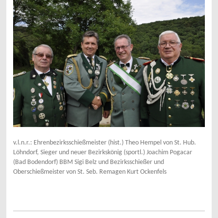
v.l.n.r.: Ehrenbezirksschießmeister (hist.) Theo Hempel von St. Hub.
Löhndorf, Sieger und neuer Bezirkskönig (sportl.) Joachim Pogacar
(Bad Bodendorf) BBM Sigi Belz und Bezirksschießer und
Oberschießmeister von St. Seb. Remagen Kurt Ockenfels