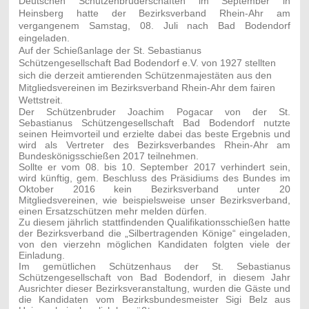
Deutschen Schützenbruderschaften im September in
Heinsberg hatte der Bezirksverband Rhein-Ahr am
vergangenem Samstag, 08. Juli nach Bad Bodendorf
eingeladen.
Auf der Schießanlage der St. Sebastianus
Schützengesellschaft Bad Bodendorf e.V. von 1927 stellten
sich die derzeit amtierenden Schützenmajestäten aus den
Mitgliedsvereinen im Bezirksverband Rhein-Ahr dem fairen
Wettstreit.
Der Schützenbruder Joachim Pogacar von der St.
Sebastianus Schützengesellschaft Bad Bodendorf nutzte
seinen Heimvorteil und erzielte dabei das beste Ergebnis und
wird als Vertreter des Bezirksverbandes Rhein-Ahr am
Bundeskönigsschießen 2017 teilnehmen.
Sollte er vom 08. bis 10. September 2017 verhindert sein,
wird künftig, gem. Beschluss des Präsidiums des Bundes im
Oktober 2016 kein Bezirksverband unter 20
Mitgliedsvereinen, wie beispielsweise unser Bezirksverband,
einen Ersatzschützen mehr melden dürfen.
Zu diesem jährlich stattfindenden Qualifikationsschießen hatte
der Bezirksverband die „Silbertragenden Könige“ eingeladen,
von den vierzehn möglichen Kandidaten folgten viele der
Einladung.
Im gemütlichen Schützenhaus der St. Sebastianus
Schützengesellschaft von Bad Bodendorf, in diesem Jahr
Ausrichter dieser Bezirksveranstaltung, wurden die Gäste und
die Kandidaten vom Bezirksbundesmeister Sigi Belz aus