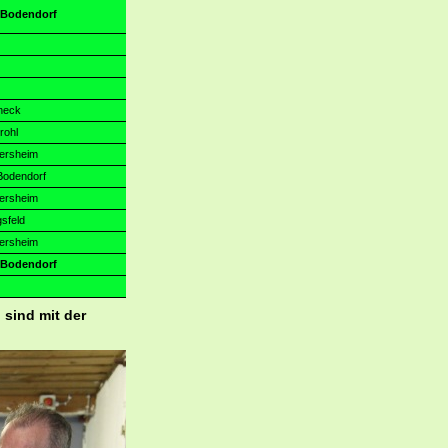
d Bodendorf
ineck
rohl
mersheim
Bodendorf
mersheim
gsfeld
mersheim
d Bodendorf
 sind mit der
!