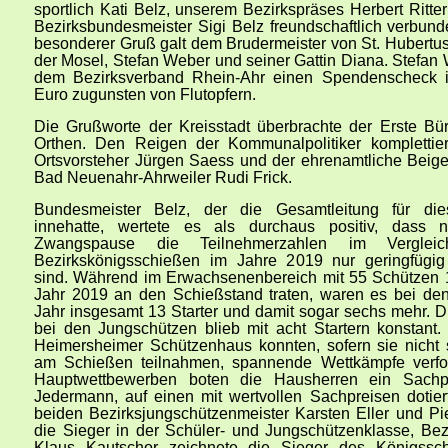
sportlich Kati Belz, unserem Bezirkspräses Herbert Ritt
Bezirksbundesmeister Sigi Belz freundschaftlich verbund
besonderer Gruß galt dem Brudermeister von St. Hubertu
der Mosel, Stefan Weber und seiner Gattin Diana. Stefan
dem Bezirksverband Rhein-Ahr einen Spendenscheck 
Euro zugunsten von Flutopfern.
Die Grußworte der Kreisstadt überbrachte der Erste Bü
Orthen. Den Reigen der Kommunalpolitiker komplettie
Ortsvorsteher Jürgen Saess und der ehrenamtliche Beige
Bad Neuenahr-Ahrweiler Rudi Frick.
Bundesmeister Belz, der die Gesamtleitung für die
innehatte, wertete es als durchaus positiv, dass 
Zwangspause die Teilnehmerzahlen im Verglei
d
Bezirkskönigsschießen im Jahre 2019 nur geringfügi
sind. Während im Erwachsenenbereich mit 55 Schützen 
Jahr 2019 an den Schießstand traten, waren es bei de
Jahr insgesamt 13 Starter und damit sogar sechs mehr. D
bei den Jungschützen blieb mit acht Startern konstant
Heimersheimer Schützenhaus konnten, sofern sie nicht s
am Schießen teilnahmen, spannende Wettkämpfe verf
Hauptwettbewerben boten die Hausherren ein Sachpr
Jedermann, auf einen mit wertvollen Sachpreisen dotier
beiden Bezirksjungschützenmeister Karsten Eller und Pie
die Sieger in der Schüler- und Jungschützenklasse, Bez
Klaus Kautschor zeichnete die Sieger des Königssc