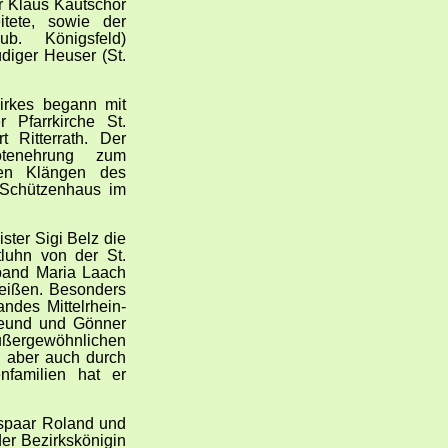
r Klaus Kautschor
itete, sowie der
ub. Königsfeld)
üdiger Heuser (St.
irkes begann mit
 Pfarrkirche St.
t Ritterrath. Der
otenehrung zum
den Klängen des
 Schützenhaus im
ter Sigi Belz die
luhn von der St.
band Maria Laach
eißen. Besonders
ndes Mittelrhein-
reund und Gönner
ußergewöhnlichen
, aber auch durch
nfamilien hat er
gspaar Roland und
er Bezirkskönigin