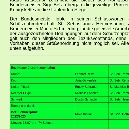
Bundesmeister Sigi Belz übergab die jeweilige Prinze
Königskette an die strahlenden Sieger.
Der Bundesmeister lobte in seinen Schlussworten 
Schützenbruderschaft St. Sebastianus Heimersheim,
Brudermeister Marco Schmieding, für die geleistete Arbeit
der ausgezeichneten Bedingungen auf dem Schützenplat
galt auch den Mitgliedern des Bezirksvorstands, ohne 
Vorhaben dieser Größenordnung nicht möglich sei. All
unten aufgeführt.
Bezirksschülerprinzschießen
Krone:
Lennart Reitz
St. Seb. Rem
Kopf:
Julia Ockenfels
St. Seb. Rem
Linker Flügel:
Emely Schrade
St. Matthias B
Rechter Flügel:
Michelle Lohmer
St. Seb. Rem
Schweif:
Dustin Schindler
St. Seb. Hei
Rumpf und damit
Bez. Schülerprinz
Mike Drüke
St. Seb. He
2022/2023
Uhrzeit: 18:07 Uhr 74 Schuss