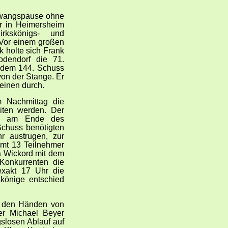
Zwangspause ohne
hr in Heimersheim
rkskönigs- und
 Vor einem großen
k holte sich Frank
dendorf die 71.
t dem 144. Schuss
von der Stange. Er
einen durch.
m Nachmittag die
iten werden. Der
te am Ende des
Schuss benötigten
r austrugen, zur
samt 13 Teilnehmer
a Wickord mit dem
Konkurrenten die
xakt 17 Uhr die
könige entschied
in den Händen von
er Michael Beyer
gslosen Ablauf auf