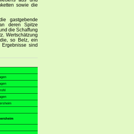
nketten sowie die
die gastgebende
 an deren Spitze
 und die Schaffung
z. Wertschätzung
die, so Belz, ein
e Ergebnisse sind
agen
agen
rohl
agen
mersheim
imersheim