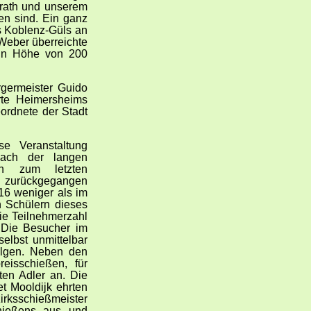
errath und unserem
en sind. Ein ganz
s Koblenz-Güls an
 Weber überreichte
in Höhe von 200
rgermeister Guido
rte Heimersheims
ordnete der Stadt
se Veranstaltung
nach der langen
ch zum letzten
g zurückgegangen
16 weniger als im
n Schülern dieses
ie Teilnehmerzahl
. Die Besucher im
elbst unmittelbar
olgen. Neben den
eisschießen, für
ten Adler an. Die
t Mooldijk ehrten
irksschießmeister
hießens aus und