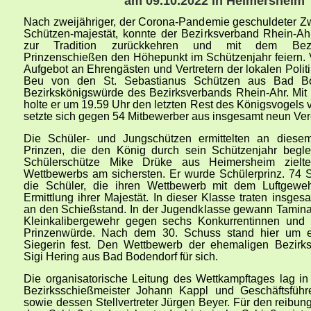
am 09.10.2022 in Heimersheim
Nach zweijähriger, der Corona-Pandemie geschuldeter 
Schützen-majestät, konnte der Bezirksverband Rhein-A
zur Tradition zurückkehren und mit dem Bezi
Prinzenschießen den Höhepunkt im Schützenjahr feiern.
Aufgebot an Ehrengästen und Vertretern der lokalen Politi
Beu von den St. Sebastianus Schützen aus Bad Bo
Bezirkskönigswürde des Bezirksverbands Rhein-Ahr. Mi
holte er um 19.59 Uhr den letzten Rest des Königsvogels 
setzte sich gegen 54 Mitbewerber aus insgesamt neun Ver
Die Schüler- und Jungschützen ermittelten an diese
Prinzen, die den König durch sein Schützenjahr begle
Schülerschütze Mike Drüke aus Heimersheim ziel
Wettbewerbs am sichersten. Er wurde Schülerprinz. 74 
die Schüler, die ihren Wettbewerb mit dem Luftgeweh
Ermittlung ihrer Majestät. In dieser Klasse traten insge
an den Schießstand. In der Jugendklasse gewann Tamin
Kleinkalibergewehr gegen sechs Konkurrentinnen und 
Prinzenwürde. Nach dem 30. Schuss stand hier um e
Siegerin fest. Den Wettbewerb der ehemaligen Bezirks
Sigi Hering aus Bad Bodendorf für sich.
Die organisatorische Leitung des Wettkampftages lag 
Bezirksschießmeister Johann Kappl und Geschäftsführ
sowie dessen Stellvertreter Jürgen Beyer. Für den reibun