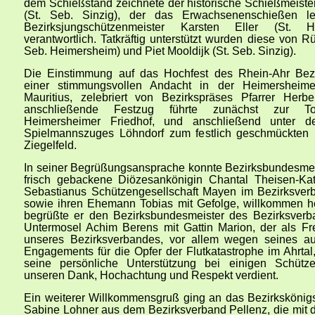
dem Schießstand zeichnete der historische Schießmeiste
(St. Seb. Sinzig), der das Erwachsenenschießen le
Bezirksjungschützenmeister Karsten Eller (St. H
verantwortlich. Tatkräftig unterstützt wurden diese von R
Seb. Heimersheim) und Piet Mooldijk (St. Seb. Sinzig).
Die Einstimmung auf das Hochfest des Rhein-Ahr Bez
einer stimmungsvollen Andacht in der Heimersheimer
Mauritius, zelebriert von Bezirkspräses Pfarrer Herber
anschließende Festzug führte zunächst zur T
Heimersheimer Friedhof, und anschließend unter 
Spielmannszuges Löhndorf zum festlich geschmückten
Ziegelfeld.
In seiner Begrüßungsansprache konnte Bezirksbundesmeis
frisch gebackene Diözesankönigin Chantal Theisen-Kat
Sebastianus Schützengesellschaft Mayen im Bezirksver
sowie ihren Ehemann Tobias mit Gefolge, willkommen h
begrüßte er den Bezirksbundesmeister des Bezirksverba
Untermosel Achim Berens mit Gattin Marion, der als F
unseres Bezirksverbandes, vor allem wegen seines a
Engagements für die Opfer der Flutkatastrophe im Ahrtal
seine persönliche Unterstützung bei einigen Schütze
unseren Dank, Hochachtung und Respekt verdient.
Ein weiterer Willkommensgruß ging an das Bezirksköni
Sabine Lohner aus dem Bezirksverband Pellenz, die mit d