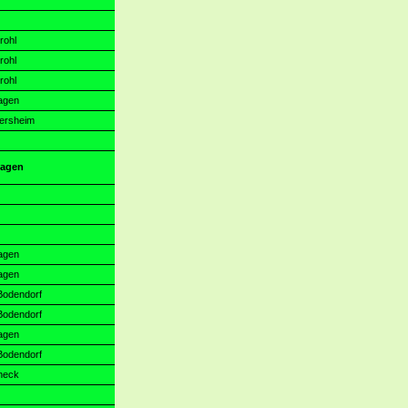
rohl
rohl
rohl
agen
mersheim
magen
agen
agen
Bodendorf
Bodendorf
agen
Bodendorf
ineck