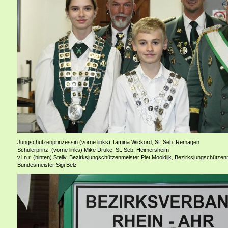
Jungschützenprinzessin (vorne links) Tamina Wickord, St. Seb. Remagen
Schülerprinz: (vorne links) Mike Drüke, St. Seb. Heimersheim
v.l.n.r. (hinten) Stellv. Bezirksjungschützenmeister Piet Mooldijk, Bezirksjungschütze
Bundesmeister Sigi Belz