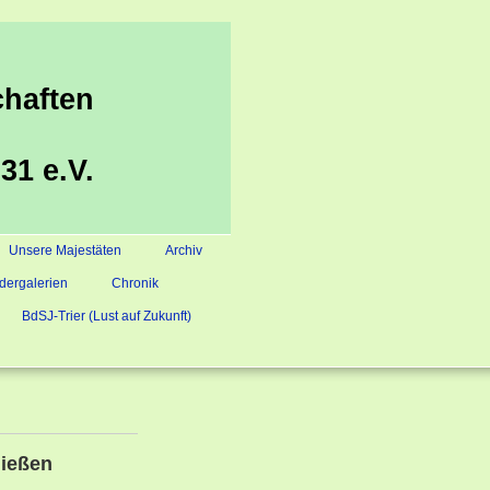
haften
31 e.V.
Unsere Majestäten
Archiv
ldergalerien
Chronik
BdSJ-Trier (Lust auf Zukunft)
ießen