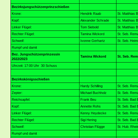
Bezirksjungschützenprinzschießen
Krone:
Hendrik Raab
St. Matthias B
Kopf:
Alexander Schrade
St. Matthias B
Linker Flügel:
Tom Siebold
St. Matthias B
Rechter Flügel:
Tamina Wickord
St. Seb. Rem
Schweif:
Ivonne Gerhartz
St. Seb. Hei
Rumpf und damit
Bez. Jungschützenprinzessin
Tamina Wickord
St. Seb. Re
2022/2023
Uhrzeit: 17:00 Uhr 30 Schuss
Bezirkskönigsschießen
Krone:
Hardy Schilling
St. Seb. Rem
Zepter:
Michael Buchholz
St. Seb. Rem
Reichsapfel:
Frank Beu
St. Seb. Bad 
Kopf:
Annette Rohs
St. Seb. Bad 
Linker Flügel:
Kenny Heydecke
St. Seb. Rem
Rechter Flügel:
Sigi Hering
St. Seb. Bad 
Schweif:
Christian Flügge
St. Hub. Rhe
Rumpf und damit