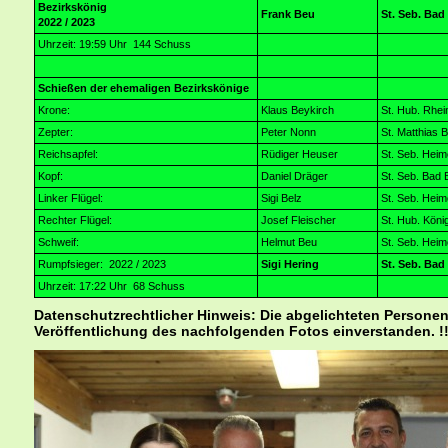
Bezirkskönig
Frank Beu
St. Seb. Ba
2022 / 2023
Uhrzeit: 19:59 Uhr 144 Schuss
Schießen der ehemaligen Bezirkskönige
Krone:
Klaus Beykirch
St. Hub. Rhe
Zepter:
Peter Nonn
St. Matthias B
Reichsapfel:
Rüdiger Heuser
St. Seb. Hei
Kopf:
Daniel Dräger
St. Seb. Bad 
Linker Flügel:
Sigi Belz
St. Seb. Hei
Rechter Flügel:
Josef Fleischer
St. Hub. Köni
Schweif:
Helmut Beu
St. Seb. Hei
Rumpfsieger: 2022 / 2023
Sigi Hering
St. Seb. Ba
Uhrzeit: 17:22 Uhr 68 Schuss
Datenschutzrechtlicher Hinweis: Die abgelichteten Personen
Veröffentlichung des nachfolgenden Fotos einverstanden. !