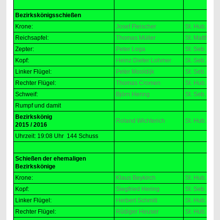
Bezirkskönigsschießen
Krone:
Josef Fleischer
St. Hub. Kön
Reichsapfel:
Thomas Müller
St. Matthias 
Zepter:
Peter Loga
St. Seb. Bad
Kopf:
Heinz Dieter Lohmer
St. Seb. Re
Linker Flügel:
Peter Mooldijk
St. Seb. Sinz
Rechter Flügel:
Thomas Cromen
St. Hub. Kön
Schweif:
Björn Hering
St. Seb. Bad
Rumpf und damit
Bezirkskönig
Roland Wichterich
St. Hub. Kön
2015 / 2016
Uhrzeit: 19:08 Uhr 144 Schuss
Schießen der ehemaligen
Bezirkskönige
Krone:
Klaus Beykirch
St. Hub. Rhe
Kopf:
Siegfried Hering
St. Seb. Bad
Linker Flügel:
Herbert Schmitt
St. Hub. Sch
Rechter Flügel:
Rüdiger Heuser
St. Hub. We