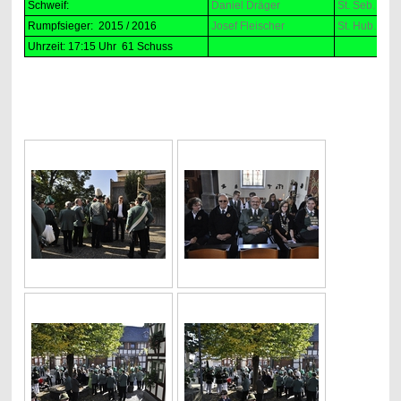
Schweif:
Daniel Dräger
St. Seb. Bad
Rumpfsieger: 2015 / 2016
Josef Fleischer
St. Hub. Kön
Uhrzeit: 17:15 Uhr 61 Schuss