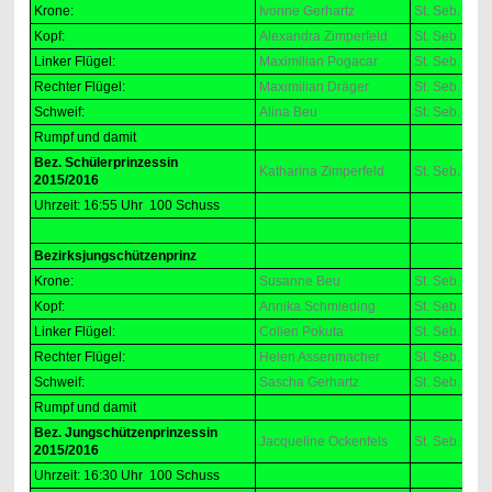
Krone:
Ivonne Gerhartz
St. Seb. Hei
Kopf:
Alexandra Zimperfeld
St. Seb. Re
Linker Flügel:
Maximilian Pogacar
St. Seb. Bad
Rechter Flügel:
Maximilian Dräger
St. Seb. Bad
Schweif:
Alina Beu
St. Seb. Bad
Rumpf und damit
Bez. Schülerprinzessin
Katharina Zimperfeld
St. Seb. Re
2015/2016
Uhrzeit: 16:55 Uhr 100 Schuss
Bezirksjungschützenprinz
Krone:
Susanne Beu
St. Seb. Hei
Kopf:
Annika Schmieding
St. Seb. Hei
Linker Flügel:
Colien Pokuta
St. Seb. Hei
Rechter Flügel:
Helen Assenmacher
St. Seb. Obe
Schweif:
Sascha Gerhartz
St. Seb. Hei
Rumpf und damit
Bez. Jungschützenprinzessin
Jacqueline Ockenfels
St. Seb. Hei
2015/2016
Uhrzeit: 16:30 Uhr 100 Schuss