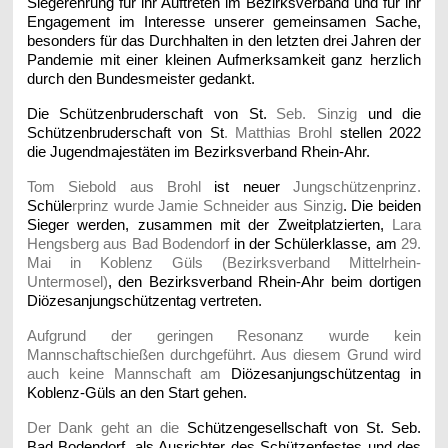
Siegerehrung für ihr Auftreten im Bezirksverband und für ihr
Engagement im Interesse unserer gemeinsamen Sache,
besonders für das Durchhalten in den letzten drei Jahren der
Pandemie mit einer kleinen Aufmerksamkeit ganz herzlich
durch den Bundesmeister gedankt.
Die Schützenbruderschaft von St.
Seb. Sinzig
und die
Schützenbruderschaft von St
. Matthias Brohl
stellen 2022
die Jugendmajestäten im Bezirksverband Rhein-Ahr.
Tom Siebold aus Brohl
ist neuer
Jungschützenprinz.
Schüle
rprinz wurde Jamie Schneider aus Sinzig
. Die beiden
Sieger werden, zusammen mit der Zweitplatzierten,
Lara
Hengsberg aus Bad Bodendorf
in der Schülerklasse, am
29.
Mai in Koblenz Güls (Bezirksverband Mittelrhein-
Untermosel)
, den Bezirksverband Rhein-Ahr beim dortigen
Diözesanjungschützentag vertreten.
Aufgrund der geringen Resonanz wurde kein
Mannschaftschießen durchgeführt. Aus diesem Grund wird
auch keine Mannschaft am
Diözesanjungschützentag in
Koblenz-Güls an den Start gehen.
Der Dank geht an die
Schützengesellschaft von St. Seb.
Bad Bodendorf, als Ausrichter des Schützenfestes und des