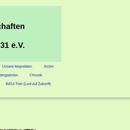
haften
31 e.V.
Unsere Majestäten
Archiv
ldergalerien
Chronik
BdSJ-Trier (Lust auf Zukunft)