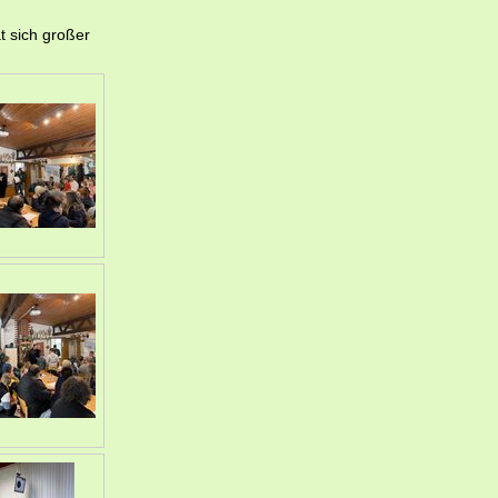
.
t sich großer