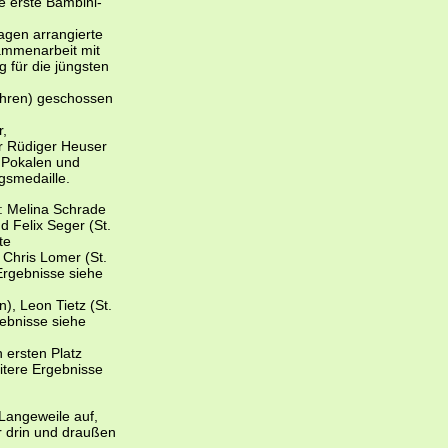
e erste Bambini-
agen arrangierte
ammenarbeit mit
 für die jüngsten
ehren) geschossen
r,
r Rüdiger Heuser
 Pokalen und
gsmedaille.
3: Melina Schrade
d Felix Seger (St.
te
, Chris Lomer (St.
Ergebnisse siehe
), Leon Tietz (St.
ebnisse siehe
 ersten Platz
eitere Ergebnisse
Langeweile auf,
r drin und draußen