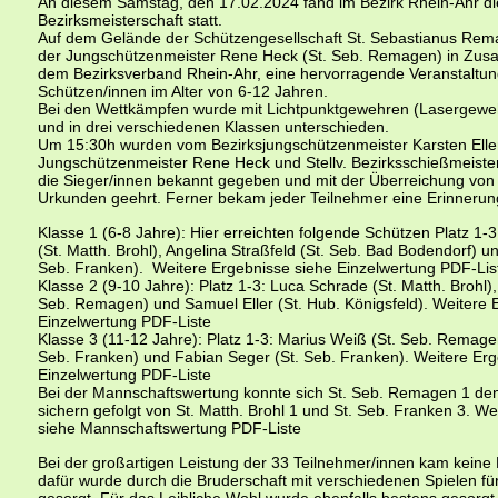
An diesem Samstag, den 17.02.2024 fand im Bezirk Rhein-Ahr di
Bezirksmeisterschaft statt.
Auf dem Gelände der Schützengesellschaft St. Sebastianus Rem
der Jungschützenmeister Rene Heck (St. Seb. Remagen) in Zus
dem Bezirksverband Rhein-Ahr, eine hervorragende Veranstaltung
Schützen/innen im Alter von 6-12 Jahren.
Bei den Wettkämpfen wurde mit Lichtpunktgewehren (Lasergew
und in drei verschiedenen Klassen unterschieden.
Um 15:30h wurden vom Bezirksjungschützenmeister Karsten Elle
Jungschützenmeister Rene Heck und Stellv. Bezirksschießmeiste
die Sieger/innen bekannt gegeben und mit der Überreichung von
Urkunden geehrt. Ferner bekam jeder Teilnehmer eine Erinnerun
Klasse 1 (6-8 Jahre): Hier erreichten folgende Schützen Platz 1-
d
(St. Matth. Brohl), Angelina Straßfeld (St. Seb. Bad Bodendorf) un
Seb. Franken). Weitere Ergebnisse siehe Einzelwertung PDF-Lis
Klasse 2 (9-10 Jahre): Platz 1-3: Luca Schrade (St. Matth. Brohl)
Seb. Remagen) und Samuel Eller (St. Hub. Königsfeld). Weitere 
Einzelwertung PDF-Liste
Klasse 3 (11-12 Jahre): Platz 1-3: Marius Weiß (St. Seb. Remagen
Seb. Franken) und Fabian Seger (St. Seb. Franken). Weitere Erg
Einzelwertung PDF-Liste
Bei der Mannschaftswertung konnte sich St. Seb. Remagen 1 den
sichern gefolgt von St. Matth. Brohl 1 und St. Seb. Franken 3. W
siehe Mannschaftswertung PDF-Liste
Bei der großartigen Leistung der 33 Teilnehmer/innen kam keine 
dafür wurde durch die Bruderschaft mit verschiedenen Spielen fü